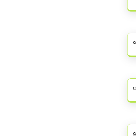
c
m
c