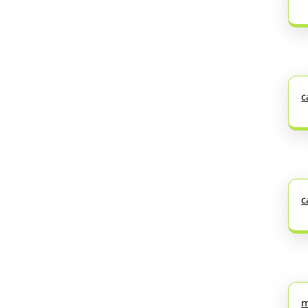
c
c
m