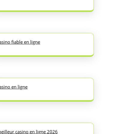
asino fiable en ligne
asino en ligne
eilleur casino en ligne 2026