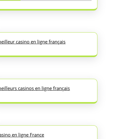
eilleur casino en ligne français
eilleurs casinos en ligne français
asino en ligne France