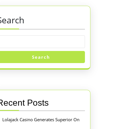
Search
Search
Recent Posts
Lolajack Casino Generates Superior On