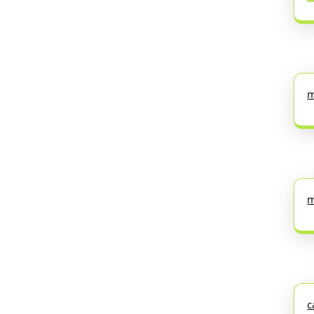
m
m
c