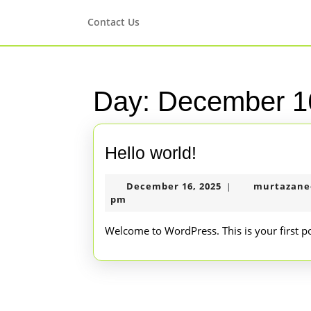
Skip
to
Contact Us
content
Skip
to
content
Day:
December 1
Hello
Hello world!
world!
December
December 16, 2025
murtazane
|
16,
pm
2025
Welcome to WordPress. This is your first post