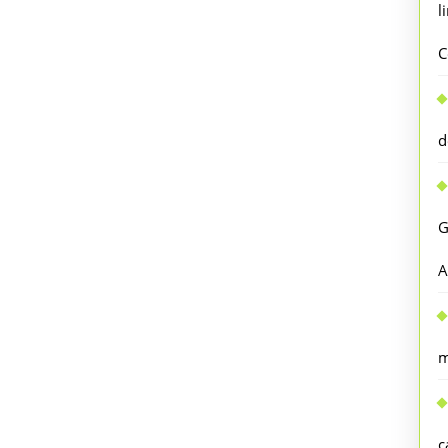
l
C
d
G
A
m
c